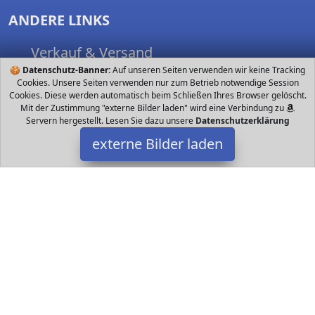
ANDERE LINKS
Verkauf & Versand
🍪
Datenschutz-Banner:
Nutzungsbedingungen
Auf unseren Seiten verwenden wir keine Tracking
Cookies. Unsere Seiten verwenden nur zum Betrieb notwendige Session
Spielsachen finden
Cookies. Diese werden automatisch beim Schließen Ihres Browser gelöscht.
Mit der Zustimmung "externe Bilder laden" wird eine Verbindung zu
Servern hergestellt. Lesen Sie dazu unsere
Datenschutzerklärung
externe Bilder laden
FOLLOW US
Datakids bei Facebook
Datakids bei Instagram
Datakids bei Github