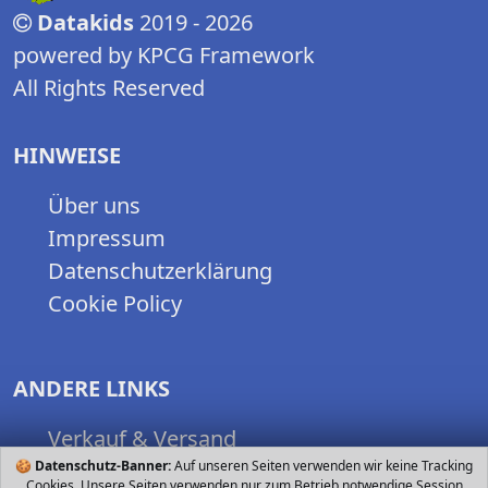
Datakids
2019 - 2026
powered by KPCG Framework
All Rights Reserved
HINWEISE
Über uns
Impressum
Datenschutzerklärung
Cookie Policy
ANDERE LINKS
Verkauf & Versand
🍪
Datenschutz-Banner:
Nutzungsbedingungen
Auf unseren Seiten verwenden wir keine Tracking
Cookies. Unsere Seiten verwenden nur zum Betrieb notwendige Session