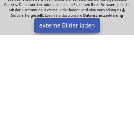
Spielsachen finden
Cookies. Diese werden automatisch beim Schließen Ihres Browser gelöscht.
Mit der Zustimmung "externe Bilder laden" wird eine Verbindung zu
Servern hergestellt. Lesen Sie dazu unsere
Datenschutzerklärung
externe Bilder laden
FOLLOW US
Datakids bei Facebook
Datakids bei Instagram
Datakids bei Github