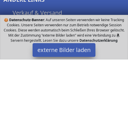
Verkauf & Versand
🍪
Datenschutz-Banner:
Nutzungsbedingungen
Auf unseren Seiten verwenden wir keine Tracking
Cookies. Unsere Seiten verwenden nur zum Betrieb notwendige Session
Spielsachen finden
Cookies. Diese werden automatisch beim Schließen Ihres Browser gelöscht.
Mit der Zustimmung "externe Bilder laden" wird eine Verbindung zu
Servern hergestellt. Lesen Sie dazu unsere
Datenschutzerklärung
externe Bilder laden
FOLLOW US
Datakids bei Facebook
Datakids bei Instagram
Datakids bei Github