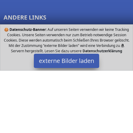
ANDERE LINKS
🍪
Datenschutz-Banner:
Verkauf & Versand
Auf unseren Seiten verwenden wir keine Tracking
Cookies. Unsere Seiten verwenden nur zum Betrieb notwendige Session
Nutzungsbedingungen
Cookies. Diese werden automatisch beim Schließen Ihres Browser gelöscht.
Mit der Zustimmung "externe Bilder laden" wird eine Verbindung zu
Spielsachen finden
Servern hergestellt. Lesen Sie dazu unsere
Datenschutzerklärung
externe Bilder laden
FOLLOW US
Datakids bei Facebook
Datakids bei Instagram
Datakids bei Github