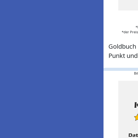
*
*der Prei
Goldbuch S
Punkt und
Bi