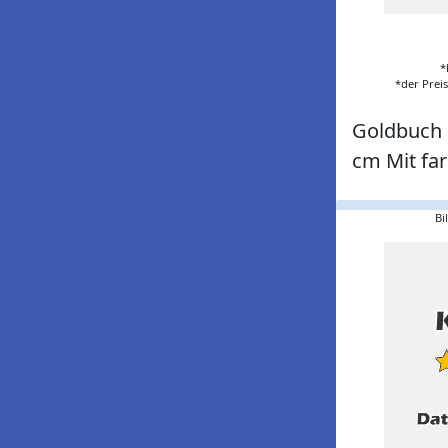
*
*der Prei
Goldbuch 
cm Mit far
Bi