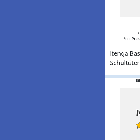
*
*der Prei
itenga Ba
Schultüte
Bi