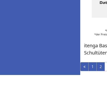
*
*der Prei
itenga Ba
Schultüte
1
2