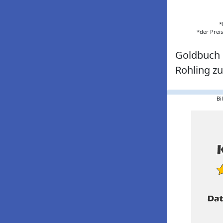
*
*der Prei
Goldbuch 
Rohling z
Bi