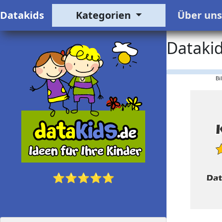
Datakids
Kategorien
Über un
Datakid
Bi
⭐⭐⭐⭐⭐