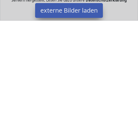
Servern hergestellt. Lesen Sie dazu unsere
Datenschutzerklärung
externe Bilder laden
Bei Datakids finden und günstig bei
kaufen.
Spielsachen | Geschenke | Spielzeug |
Denkspiele | Rätselspiele | für Kinder
Elektrofahrrad | Handy | Computer