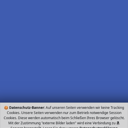
🍪
Datenschutz-Banner:
Auf unseren Seiten verwenden wir keine Tracking
Cookies. Unsere Seiten verwenden nur zum Betrieb notwendige Session
Cookies. Diese werden automatisch beim Schließen Ihres Browser gelöscht.
Mit der Zustimmung "externe Bilder laden" wird eine Verbindung zu