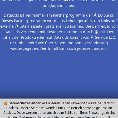
und Jugendlichen.
Datakids ist Teilnehmer am Partnerprogramm der
EU S.à r.l.
Dieses Partnerprogramm wurde ins Leben gerufen, um Links auf
externe
Internetseiten platzieren zu können. Die Bertreiber von
Datakids verdienen mit Kostenerstattungen durch
mit. Der
Inhalt der Produktseiten auf Datakids kommt von
Service LLC.
Der Inhalt wird wie übertragen und ohne Veränderung
wiedergegeben. Der Inhalt kann sich jederzeit ändern.
🍪
Datenschutz-Banner:
Auf unseren Seiten verwenden wir keine Tracking
Cookies. Unsere Seiten verwenden nur zum Betrieb notwendige Session
Cookies. Diese werden automatisch beim Schließen Ihres Browser gelöscht.
Mit der Zustimmung "externe Bilder laden" wird eine Verbindung zu