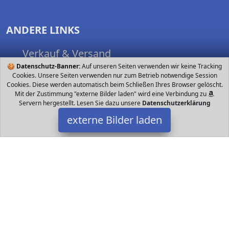
ANDERE LINKS
Verkauf & Versand
🍪
Datenschutz-Banner:
Nutzungsbedingungen
Auf unseren Seiten verwenden wir keine Tracking
Cookies. Unsere Seiten verwenden nur zum Betrieb notwendige Session
Spielsachen finden
Cookies. Diese werden automatisch beim Schließen Ihres Browser gelöscht.
Mit der Zustimmung "externe Bilder laden" wird eine Verbindung zu
Servern hergestellt. Lesen Sie dazu unsere
Datenschutzerklärung
externe Bilder laden
FOLLOW US
Datakids bei Facebook
Datakids bei Instagram
Datakids bei Github