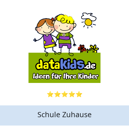
⭐⭐⭐⭐⭐
Schule Zuhause