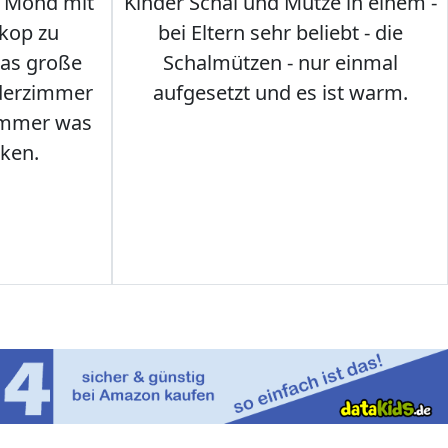
 Mond mit
Kinder Schal und Mütze in einem -
kop zu
bei Eltern sehr beliebt - die
das große
Schalmützen - nur einmal
nderzimmer
aufgesetzt und es ist warm.
Immer was
ken.