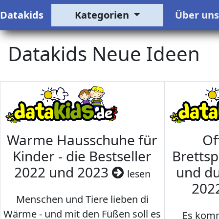
Datakids
Kategorien
Über un
Datakids Neue Ideen
Warme Hausschuhe für
Of
Kinder - die Bestseller
Brettsp
2022 und 2023
und du
lesen
202
Menschen und Tiere lieben di
Wärme - und mit den Füßen soll es
Es komm