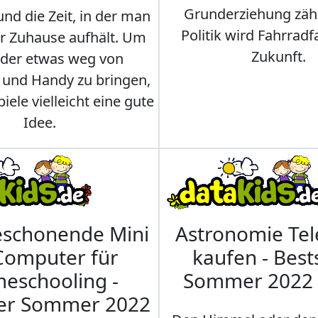
Grunderziehung zähl
und die Zeit, in der man
Politik wird Fahrradf
er Zuhause aufhält. Um
Zukunft.
nder etwas weg von
 und Handy zu bringen,
iele vielleicht eine gute
Idee.
eschonende Mini
Astronomie Te
Computer für
kaufen - Best
eschooling -
Sommer 2022
ler Sommer 2022