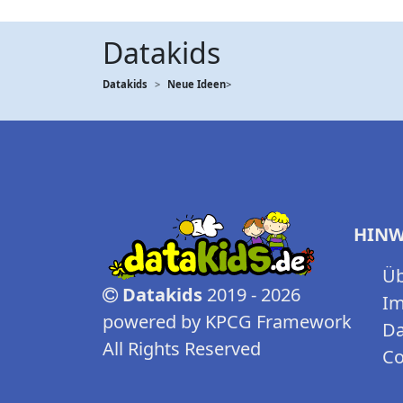
Datakids
Datakids
Neue Ideen
>
HINW
Üb
Datakids
2019 - 2026
I
powered by KPCG Framework
Da
All Rights Reserved
Co