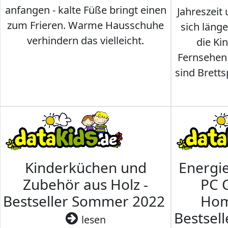
anfangen - kalte Füße bringt einen
Jahreszeit 
zum Frieren. Warme Hausschuhe
sich läng
verhindern das vielleicht.
die Ki
Fernsehen
sind Brettsp
Kinderküchen und
Energi
Zubehör aus Holz -
PC 
Bestseller Sommer 2022
Hom
Bestsel
lesen