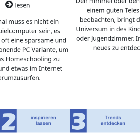
Den Himmel oder den
lesen
einem guten Teles
beobachten, bringt 
l muss es nicht ein
Universum in des Ki
ielcomputer sein, es
oder Jugendzimmer. 
r oft eine sparsame und
neues zu entdec
onende PC Variante, um
as Homeschooling zu
nd etwas im Internet
erumzusurfen.