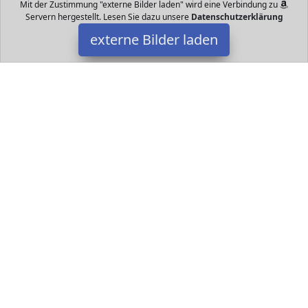
Mit der Zustimmung "externe Bilder laden" wird eine Verbindung zu
Servern hergestellt. Lesen Sie dazu unsere
Datenschutzerklärung
externe Bilder laden
Silberfisch
Datakids - Spielzeug - Spielsachen - alles für Ihr Kind und Baby.
Hier finden Sie ganz bestimmt das nächste Geschenk für das Kind
und Jugendlichen.
Datakids ist Teilnehmer am Partnerprogramm der
EU S.à r.l.
Dieses Partnerprogramm wurde ins Leben gerufen, um Links auf
externe
Internetseiten platzieren zu können. Die Bertreiber von
Datakids verdienen mit Kostenerstattungen durch
mit. Der
Inhalt der Produktseiten auf Datakids kommt von
Service LLC.
Der Inhalt wird wie übertragen und ohne Veränderung
wiedergegeben. Der Inhalt kann sich jederzeit ändern.