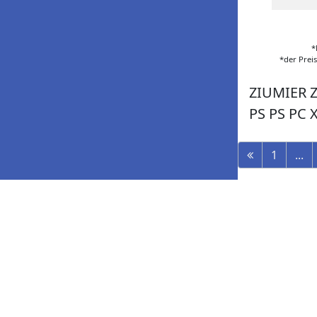
*
*der Prei
ZIUMIER Z
PS PS PC 
1
...