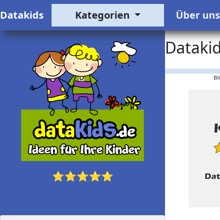
Datakids
Kategorien
Über un
Dataki
Bi
⭐⭐⭐⭐⭐