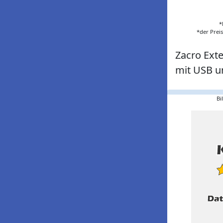
*
*der Prei
Zacro Ext
mit USB u
Bi