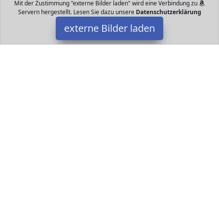
Mit der Zustimmung "externe Bilder laden" wird eine Verbindung zu
Servern hergestellt. Lesen Sie dazu unsere
Datenschutzerklärung
externe Bilder laden
Roberto & Philippo, Vlg.
Datakids - Spielzeug - Spielsachen - alles für Ihr Kind und Baby.
Hier finden Sie ganz bestimmt das nächste Geschenk für das Kind
und Jugendlichen.
Datakids ist Teilnehmer am Partnerprogramm der
EU S.à r.l.
Dieses Partnerprogramm wurde ins Leben gerufen, um Links auf
externe
Internetseiten platzieren zu können. Die Bertreiber von
Datakids verdienen mit Kostenerstattungen durch
mit. Der
Inhalt der Produktseiten auf Datakids kommt von
Service LLC.
Der Inhalt wird wie übertragen und ohne Veränderung
wiedergegeben. Der Inhalt kann sich jederzeit ändern.