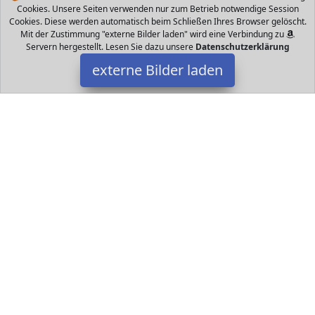
Cookies. Unsere Seiten verwenden nur zum Betrieb notwendige Session
Cookies. Diese werden automatisch beim Schließen Ihres Browser gelöscht.
Mit der Zustimmung "externe Bilder laden" wird eine Verbindung zu
Servern hergestellt. Lesen Sie dazu unsere
Datenschutzerklärung
externe Bilder laden
Schmidt Spiele
Spielzeug einem original Kniffelbecher ausgestattet Empfohlenes
Alter ab Jahren Spieleranzahl Spieler Spieldauer ca Minuten
Schmidt Spiele
Datakids ist Teilnehmer am Partnerprogramm der
EU S.à r.l.
Dieses Partnerprogramm wurde ins Leben gerufen, um Links auf
externe
Internetseiten platzieren zu können. Die Bertreiber von
Datakids verdienen mit Kostenerstattungen durch
mit. Der
Inhalt der Produktseiten auf Datakids kommt von
Service LLC.
Der Inhalt wird wie übertragen und ohne Veränderung
wiedergegeben. Der Inhalt kann sich jederzeit ändern.