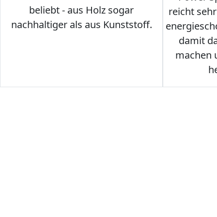
beliebt - aus Holz sogar
reicht seh
nachhaltiger als aus Kunststoff.
energiesch
damit d
machen u
h