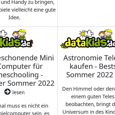
 und Handy zu bringen,
iele vielleicht eine gute
Idee.
eschonende Mini
Astronomie Te
Computer für
kaufen - Best
eschooling -
Sommer 2022
ler Sommer 2022
Den Himmel oder den
lesen
einem guten Teles
beobachten, bringt 
l muss es nicht ein
Universum in des Ki
ielcomputer sein, es