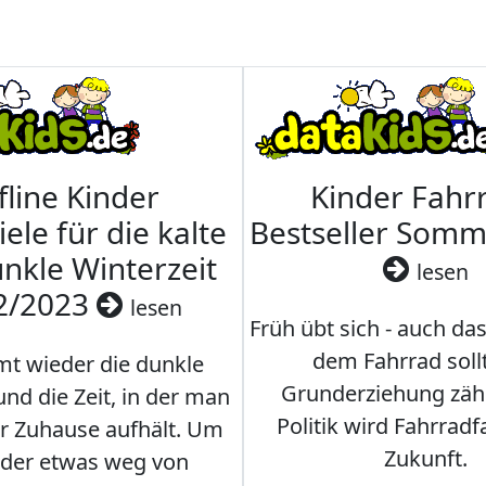
fline Kinder
Kinder Fahrr
iele für die kalte
Bestseller Som
nkle Winterzeit
lesen
2/2023
lesen
Früh übt sich - auch da
dem Fahrrad soll
t wieder die dunkle
Grunderziehung zähl
und die Zeit, in der man
Politik wird Fahrradf
er Zuhause aufhält. Um
Zukunft.
nder etwas weg von