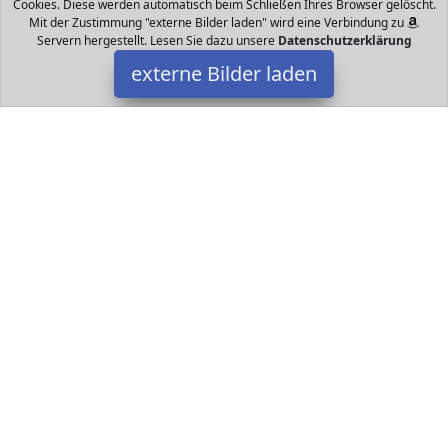
Cookies. Diese werden automatisch beim Schließen Ihres Browser gelöscht.
Mit der Zustimmung "externe Bilder laden" wird eine Verbindung zu
Servern hergestellt. Lesen Sie dazu unsere
Datenschutzerklärung
externe Bilder laden
Eichhorn
Spielzeug mit der bunten Holz Rollbahn haben Kinder jede
Menge Spaß Die Kugeln werden auf die Schienen gelegt und
rollen Stufe für Stufe selbst nach unten Eichhorn
Datakids ist Teilnehmer am Partnerprogramm der
EU S.à r.l.
Dieses Partnerprogramm wurde ins Leben gerufen, um Links auf
externe
Internetseiten platzieren zu können. Die Bertreiber von
Datakids verdienen mit Kostenerstattungen durch
mit. Der
Inhalt der Produktseiten auf Datakids kommt von
Service LLC.
Der Inhalt wird wie übertragen und ohne Veränderung
wiedergegeben. Der Inhalt kann sich jederzeit ändern.