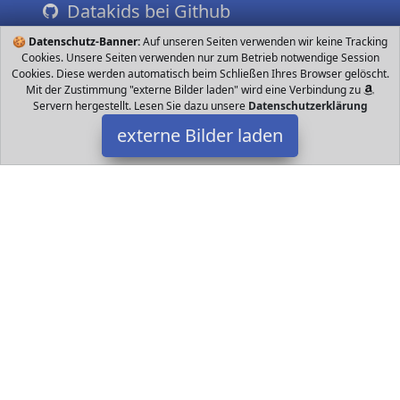
Datakids bei Github
🍪
Datenschutz-Banner:
Auf unseren Seiten verwenden wir keine Tracking
Cookies. Unsere Seiten verwenden nur zum Betrieb notwendige Session
Cookies. Diese werden automatisch beim Schließen Ihres Browser gelöscht.
Mit der Zustimmung "externe Bilder laden" wird eine Verbindung zu
Servern hergestellt. Lesen Sie dazu unsere
Datenschutzerklärung
externe Bilder laden
STABILO
Bürobedarf & Schreibwaren be und Wachsmalstift in einem Stift
Hohe Deckkraft und Farbintensität auch auf dunklen Papieren und
Karton Wasservermalbar Malt auch auf glatten Ob STABILO
Datakids ist Teilnehmer am Partnerprogramm der
EU S.à r.l.
Dieses Partnerprogramm wurde ins Leben gerufen, um Links auf
externe
Internetseiten platzieren zu können. Die Bertreiber von
Datakids verdienen mit Kostenerstattungen durch
mit. Der
Inhalt der Produktseiten auf Datakids kommt von
Service LLC.