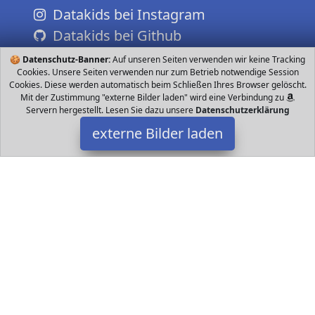
Datakids bei Instagram
Datakids bei Github
🍪
Datenschutz-Banner:
Auf unseren Seiten verwenden wir keine Tracking
Cookies. Unsere Seiten verwenden nur zum Betrieb notwendige Session
Cookies. Diese werden automatisch beim Schließen Ihres Browser gelöscht.
Mit der Zustimmung "externe Bilder laden" wird eine Verbindung zu
Servern hergestellt. Lesen Sie dazu unsere
Datenschutzerklärung
externe Bilder laden
Pelikan
Spielzeug ht auswählbar Starke Pappunterlagen für hohe
Stabilität Exakte Perforation erleichtert das Abtrennen der Blätter
Gute Schulqualität chlorfrei Pelikan
Datakids ist Teilnehmer am Partnerprogramm der
EU S.à r.l.
Dieses Partnerprogramm wurde ins Leben gerufen, um Links auf
externe
Internetseiten platzieren zu können. Die Bertreiber von