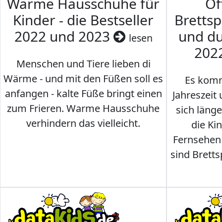
Warme Hausschuhe für
Of
Kinder - die Bestseller
Brettsp
2022 und 2023
und du
lesen
202
Menschen und Tiere lieben di
Wärme - und mit den Füßen soll es
Es komm
anfangen - kalte Füße bringt einen
Jahreszeit 
zum Frieren. Warme Hausschuhe
sich läng
verhindern das vielleicht.
die Ki
Fernsehen
sind Brettsp