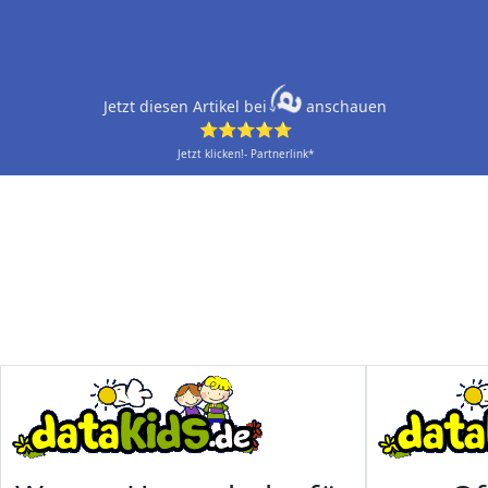
Jetzt diesen Artikel bei
anschauen
⭐⭐⭐⭐⭐
Jetzt klicken!- Partnerlink*