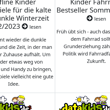
fline Kinder
Kinder Fahrr
iele für die kalte
Bestseller Som
nkle Winterzeit
lesen
2/2023
lesen
Früh übt sich - auch da
dem Fahrrad soll
t wieder die dunkle
Grunderziehung zähl
und die Zeit, in der man
Politik wird Fahrradf
er Zuhause aufhält. Um
Zukunft.
nder etwas weg von
 und Handy zu bringen,
iele vielleicht eine gute
Idee.