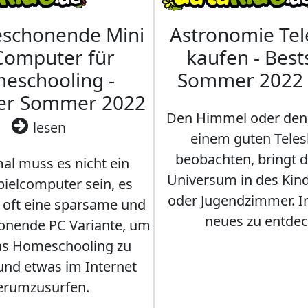
eschonende Mini
Astronomie Te
Computer für
kaufen - Best
eschooling -
Sommer 2022
ler Sommer 2022
Den Himmel oder den
lesen
einem guten Teles
beobachten, bringt 
l muss es nicht ein
Universum in des Ki
ielcomputer sein, es
oder Jugendzimmer. 
r oft eine sparsame und
neues zu entdec
onende PC Variante, um
as Homeschooling zu
nd etwas im Internet
erumzusurfen.