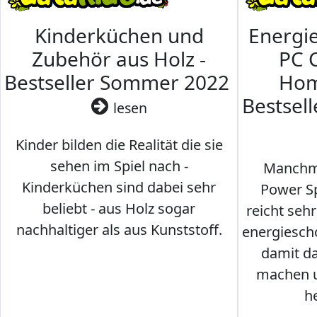
Kinderküchen und
Energi
Zubehör aus Holz -
PC 
Bestseller Sommer 2022
Hom
Bestsel
lesen
Kinder bilden die Realität die sie
sehen im Spiel nach -
Manchma
Kinderküchen sind dabei sehr
Power Sp
beliebt - aus Holz sogar
reicht seh
nachhaltiger als aus Kunststoff.
energiesch
damit d
machen u
h