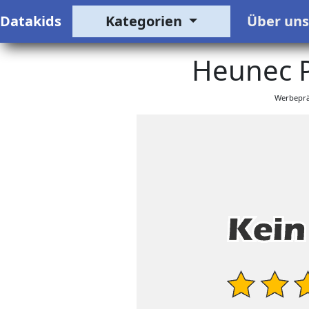
Datakids
Kategorien
Über un
Heunec P
Werbeprä