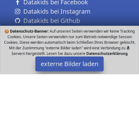
Datakids bei Facebook
Datakids bei Instagram
Datakids bei Github
🍪
Datenschutz-Banner:
Auf unseren Seiten verwenden wir keine Tracking
Cookies. Unsere Seiten verwenden nur zum Betrieb notwendige Session
Cookies. Diese werden automatisch beim Schließen Ihres Browser gelöscht.
Mit der Zustimmung "externe Bilder laden" wird eine Verbindung zu
Servern hergestellt. Lesen Sie dazu unsere
Datenschutzerklärung
externe Bilder laden
Small Foot
Spielzeug ken aus stabilem Holz idealer Spielpartner für kleine
Pferdeliebhaber altbewährtes Spielzeug in einem klassischen
Design Spiel und Sport werden auf Small Foot
Datakids ist Teilnehmer am Partnerprogramm der
EU S.à r.l.
Dieses Partnerprogramm wurde ins Leben gerufen, um Links auf