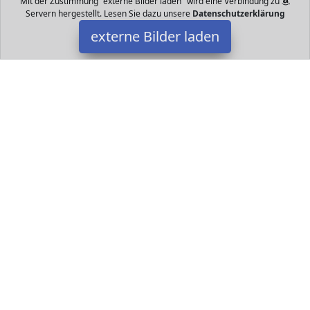
Mit der Zustimmung "externe Bilder laden" wird eine Verbindung zu
Servern hergestellt. Lesen Sie dazu unsere
Datenschutzerklärung
externe Bilder laden
Eastpak
Zubehör Fach für die platzsparende Aufbewahrung Höhe cm
Breite cm Tiefe cm Aus Prozent Nylon Eastpak
Datakids ist Teilnehmer am Partnerprogramm der
EU S.à r.l.
Dieses Partnerprogramm wurde ins Leben gerufen, um Links auf
externe
Internetseiten platzieren zu können. Die Bertreiber von
Datakids verdienen mit Kostenerstattungen durch
mit. Der
Inhalt der Produktseiten auf Datakids kommt von
Service LLC.
Der Inhalt wird wie übertragen und ohne Veränderung
wiedergegeben. Der Inhalt kann sich jederzeit ändern.