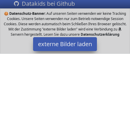
Datakids bei Github
🍪
Datenschutz-Banner:
Auf unseren Seiten verwenden wir keine Tracking
Cookies. Unsere Seiten verwenden nur zum Betrieb notwendige Session
Cookies. Diese werden automatisch beim Schließen Ihres Browser gelöscht.
Mit der Zustimmung "externe Bilder laden" wird eine Verbindung zu
Servern hergestellt. Lesen Sie dazu unsere
Datenschutzerklärung
externe Bilder laden
Bieco
Babyartikel l Trainiert das Sehvermögen der Kleinen Das Mobile
mit den fröhlichen Marienkäferchen ziehen Dein Baby in ihren
Bann Qualität Das Mobile ist au Bieco
Datakids ist Teilnehmer am Partnerprogramm der
EU S.à r.l.
Dieses Partnerprogramm wurde ins Leben gerufen, um Links auf
externe
Internetseiten platzieren zu können. Die Bertreiber von
Datakids verdienen mit Kostenerstattungen durch
mit. Der
Inhalt der Produktseiten auf Datakids kommt von
Service LLC.