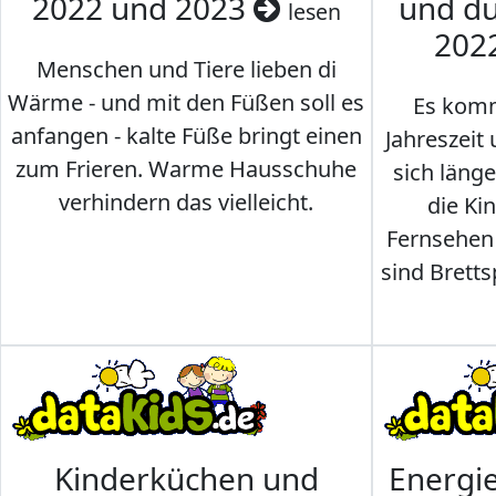
2022 und 2023
und du
lesen
202
Menschen und Tiere lieben di
Wärme - und mit den Füßen soll es
Es komm
anfangen - kalte Füße bringt einen
Jahreszeit 
zum Frieren. Warme Hausschuhe
sich läng
verhindern das vielleicht.
die Ki
Fernsehen
sind Brettsp
Kinderküchen und
Energi