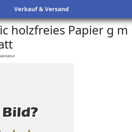
s
Verkauf & Versand
c holzfreies Papier g m
att
sentation