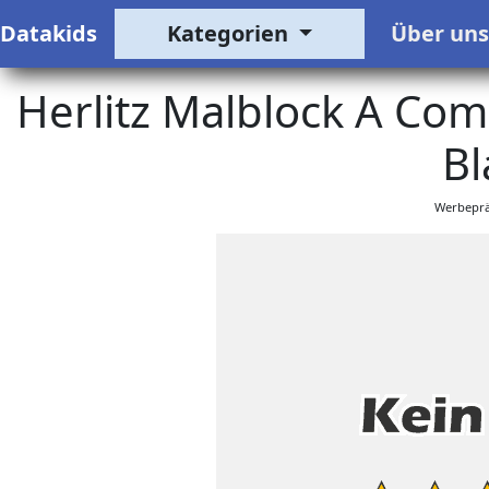
Datakids
Kategorien
Über un
Herlitz Malblock A Comi
Bl
Werbeprä