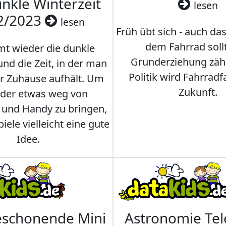
nkle Winterzeit
lesen
2/2023
lesen
Früh übt sich - auch da
dem Fahrrad soll
t wieder die dunkle
Grunderziehung zähl
und die Zeit, in der man
Politik wird Fahrradf
er Zuhause aufhält. Um
Zukunft.
nder etwas weg von
 und Handy zu bringen,
iele vielleicht eine gute
Idee.
eschonende Mini
Astronomie Te