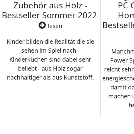
Zubehör aus Holz -
PC 
Bestseller Sommer 2022
Hom
Bestsel
lesen
Kinder bilden die Realität die sie
sehen im Spiel nach -
Manchma
Kinderküchen sind dabei sehr
Power Sp
beliebt - aus Holz sogar
reicht seh
nachhaltiger als aus Kunststoff.
energiesch
damit d
machen u
h