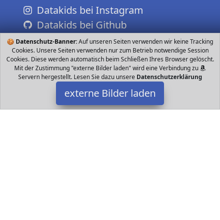
Datakids bei Instagram
Datakids bei Github
🍪
Datenschutz-Banner:
Auf unseren Seiten verwenden wir keine Tracking
Cookies. Unsere Seiten verwenden nur zum Betrieb notwendige Session
Cookies. Diese werden automatisch beim Schließen Ihres Browser gelöscht.
Mit der Zustimmung "externe Bilder laden" wird eine Verbindung zu
Servern hergestellt. Lesen Sie dazu unsere
Datenschutzerklärung
externe Bilder laden
Faber-Castell
Zubehör breiten robuste Faserspitzen auswaschbar aus den
meisten Textilien verschiedene leuchtenden Farben Tinte besteht
aus Lebensmittelfarbstoffen auf W Faber-Castell
Datakids ist Teilnehmer am Partnerprogramm der
EU S.à r.l.
Dieses Partnerprogramm wurde ins Leben gerufen, um Links auf
externe
Internetseiten platzieren zu können. Die Bertreiber von