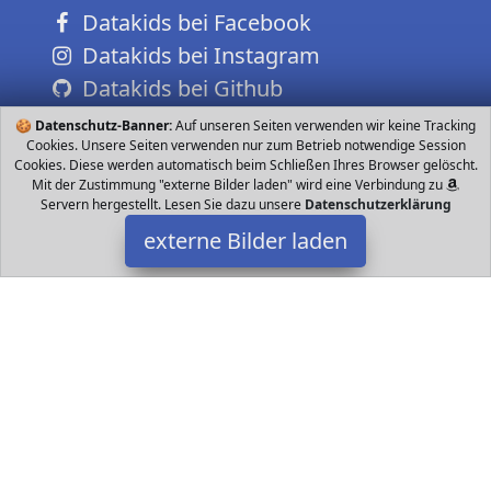
Datakids bei Facebook
Datakids bei Instagram
Datakids bei Github
🍪
Datenschutz-Banner:
Auf unseren Seiten verwenden wir keine Tracking
Cookies. Unsere Seiten verwenden nur zum Betrieb notwendige Session
Cookies. Diese werden automatisch beim Schließen Ihres Browser gelöscht.
Mit der Zustimmung "externe Bilder laden" wird eine Verbindung zu
Servern hergestellt. Lesen Sie dazu unsere
Datenschutzerklärung
externe Bilder laden
HUDORA
Ausrüstung ollschuhe die erstes Rollschuhlaufen einfach machen
Hohe Stabilität und Sicherheit durch schlagsicheres PP High
Impact Größenverstellbar über G HUDORA
Datakids ist Teilnehmer am Partnerprogramm der
EU S.à r.l.