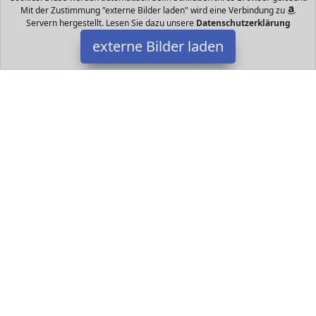
Mit der Zustimmung "externe Bilder laden" wird eine Verbindung zu
Servern hergestellt. Lesen Sie dazu unsere
Datenschutzerklärung
externe Bilder laden
Goki
Spielzeug aus Holz trainiert den Sinn für Reihenfolgen und
Farben und das Koordinationsvermögen Sieben Teile zum Stapeln
Höhe ca cm Goki
Datakids ist Teilnehmer am Partnerprogramm der
EU S.à r.l.
Dieses Partnerprogramm wurde ins Leben gerufen, um Links auf
externe
Internetseiten platzieren zu können. Die Bertreiber von
Datakids verdienen mit Kostenerstattungen durch
mit. Der
Inhalt der Produktseiten auf Datakids kommt von
Service LLC.
Der Inhalt wird wie übertragen und ohne Veränderung
wiedergegeben. Der Inhalt kann sich jederzeit ändern.