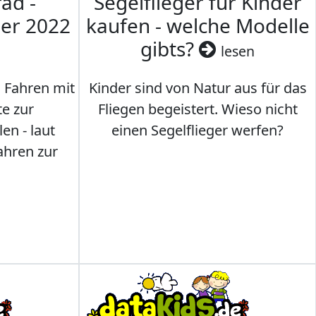
ad -
Segelflieger für Kinder
mer 2022
kaufen - welche Modelle
gibts?
lesen
s Fahren mit
Kinder sind von Natur aus für das
te zur
Fliegen begeistert. Wieso nicht
en - laut
einen Segelflieger werfen?
ahren zur