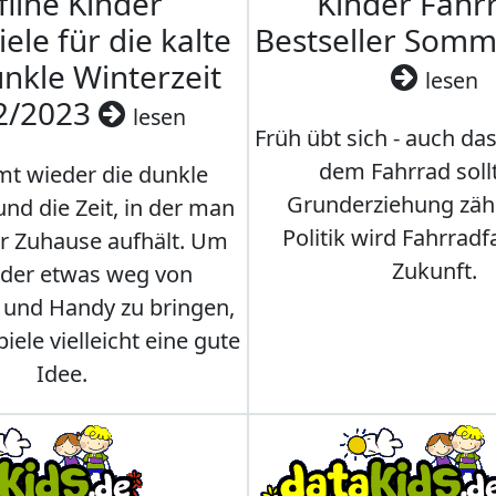
fline Kinder
Kinder Fahrr
iele für die kalte
Bestseller Som
nkle Winterzeit
lesen
2/2023
lesen
Früh übt sich - auch da
dem Fahrrad soll
t wieder die dunkle
Grunderziehung zähl
und die Zeit, in der man
Politik wird Fahrradf
er Zuhause aufhält. Um
Zukunft.
nder etwas weg von
 und Handy zu bringen,
iele vielleicht eine gute
Idee.