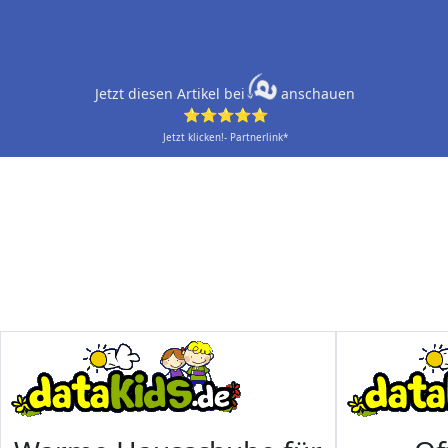
Jetzt diesen Artikel bei
anschauen
⭐⭐⭐⭐⭐
Jetzt klicken!- Partnerlink*