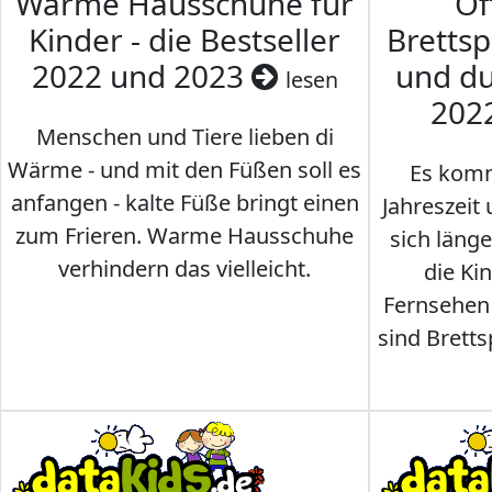
Warme Hausschuhe für
Of
Kinder - die Bestseller
Brettsp
2022 und 2023
und du
lesen
202
Menschen und Tiere lieben di
Wärme - und mit den Füßen soll es
Es komm
anfangen - kalte Füße bringt einen
Jahreszeit 
zum Frieren. Warme Hausschuhe
sich läng
verhindern das vielleicht.
die Ki
Fernsehen
sind Brettsp