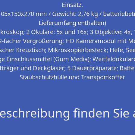
Einsatz.
5x150x270 mm / Gewicht: 2,76 kg / batteriebetr
Lieferumfang enthalten)
kroskop; 2 Okulare: 5x und 16x; 3 Objektive: 4x,
u 2-facher Vergrößerung; HD Kameramodul mit Me
cher Kreuztisch; Mikroskopierbesteck; Hefe, Sees
e Einschlussmittel (Gum Media); Weitfeldokular
tträger und Deckgläser; 5 Dauerpräparate; Batter
Staubschutzhülle und Transportkoffer
eschreibung finden Sie 