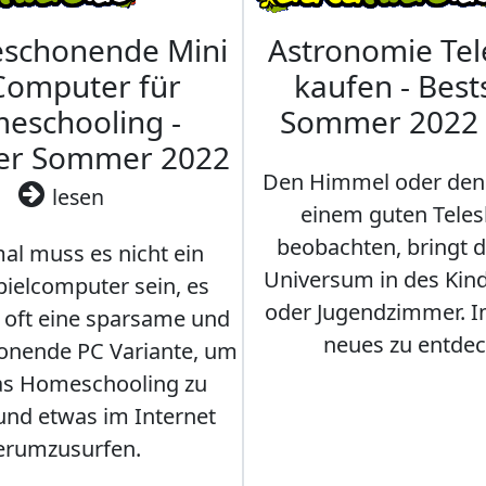
eschonende Mini
Astronomie Te
Computer für
kaufen - Best
eschooling -
Sommer 2022
ler Sommer 2022
Den Himmel oder den
lesen
einem guten Teles
beobachten, bringt 
l muss es nicht ein
Universum in des Ki
ielcomputer sein, es
oder Jugendzimmer. 
r oft eine sparsame und
neues zu entdec
onende PC Variante, um
as Homeschooling zu
nd etwas im Internet
erumzusurfen.