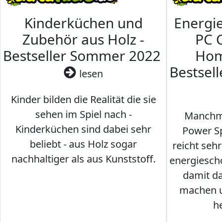
Kinderküchen und
Energi
Zubehör aus Holz -
PC 
Bestseller Sommer 2022
Hom
Bestsel
lesen
Kinder bilden die Realität die sie
sehen im Spiel nach -
Manchma
Kinderküchen sind dabei sehr
Power Sp
beliebt - aus Holz sogar
reicht seh
nachhaltiger als aus Kunststoff.
energiesch
damit d
machen u
h