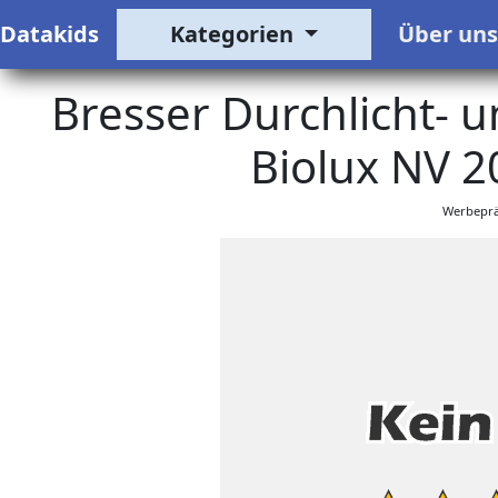
Datakids
Kategorien
Über un
Bresser Durchlicht- u
Biolux NV 2
Werbeprä