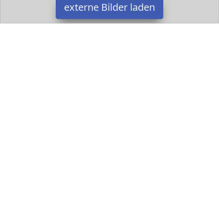
externe Bilder laden
Nici
Spielzeug h und Stoff Tier Farbe Plüschtiere Beigetöne
Schwarztöne Größe Stoff cm Tierart Schaf Nici
Datakids ist Teilnehmer am Partnerprogramm der
EU S.à r.l.
Dieses Partnerprogramm wurde ins Leben gerufen, um Links auf
externe
Internetseiten platzieren zu können. Die Bertreiber von
Datakids verdienen mit Kostenerstattungen durch
mit. Der
Inhalt der Produktseiten auf Datakids kommt von
Service LLC.
Der Inhalt wird wie übertragen und ohne Veränderung
wiedergegeben. Der Inhalt kann sich jederzeit ändern.