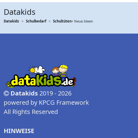
Datakids
Datakids
Schulbedarf
Schultüten
> Neue Ideen
Datakids
2019 - 2026
powered by KPCG Framework
All Rights Reserved
HINWEISE