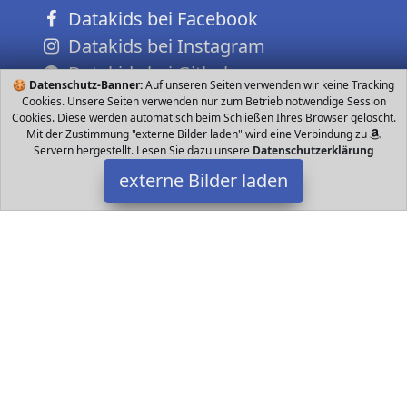
Datakids bei Facebook
Datakids bei Instagram
Datakids bei Github
🍪
Datenschutz-Banner:
Auf unseren Seiten verwenden wir keine Tracking
Cookies. Unsere Seiten verwenden nur zum Betrieb notwendige Session
Cookies. Diese werden automatisch beim Schließen Ihres Browser gelöscht.
Mit der Zustimmung "externe Bilder laden" wird eine Verbindung zu
Servern hergestellt. Lesen Sie dazu unsere
Datenschutzerklärung
externe Bilder laden
Roth
Zubehör ROTH Schultüten Bastelset Einhorn cm eckig Rot h Spitze
Kre Roth
Datakids ist Teilnehmer am Partnerprogramm der
EU S.à r.l.
Dieses Partnerprogramm wurde ins Leben gerufen, um Links auf