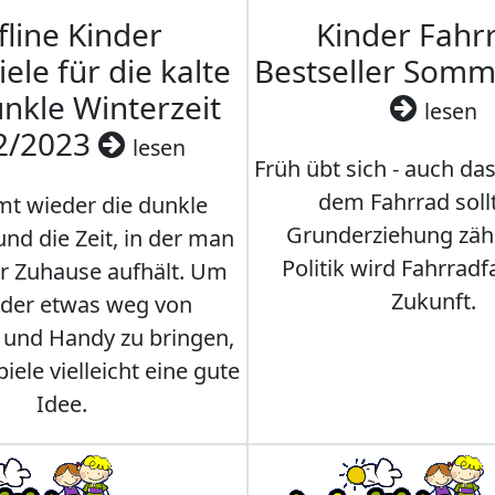
fline Kinder
Kinder Fahrr
iele für die kalte
Bestseller Som
nkle Winterzeit
lesen
2/2023
lesen
Früh übt sich - auch da
dem Fahrrad soll
t wieder die dunkle
Grunderziehung zähl
und die Zeit, in der man
Politik wird Fahrradf
er Zuhause aufhält. Um
Zukunft.
nder etwas weg von
 und Handy zu bringen,
iele vielleicht eine gute
Idee.