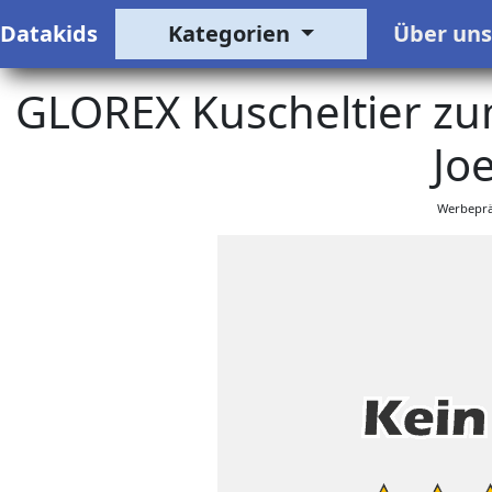
Datakids
Kategorien
Über un
GLOREX Kuscheltier zu
Joe
Werbeprä