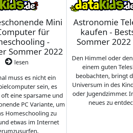
eschonende Mini
Astronomie Te
Computer für
kaufen - Best
eschooling -
Sommer 2022
ler Sommer 2022
Den Himmel oder den
lesen
einem guten Teles
beobachten, bringt 
l muss es nicht ein
Universum in des Ki
ielcomputer sein, es
oder Jugendzimmer. 
r oft eine sparsame und
neues zu entdec
onende PC Variante, um
as Homeschooling zu
nd etwas im Internet
erumzusurfen.