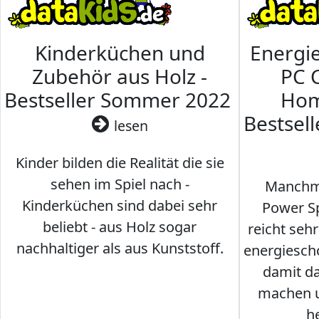
Kinderküchen und
Energi
Zubehör aus Holz -
PC 
Bestseller Sommer 2022
Hom
Bestsel
lesen
Kinder bilden die Realität die sie
sehen im Spiel nach -
Manchma
Kinderküchen sind dabei sehr
Power Sp
beliebt - aus Holz sogar
reicht seh
nachhaltiger als aus Kunststoff.
energiesch
damit d
machen u
h