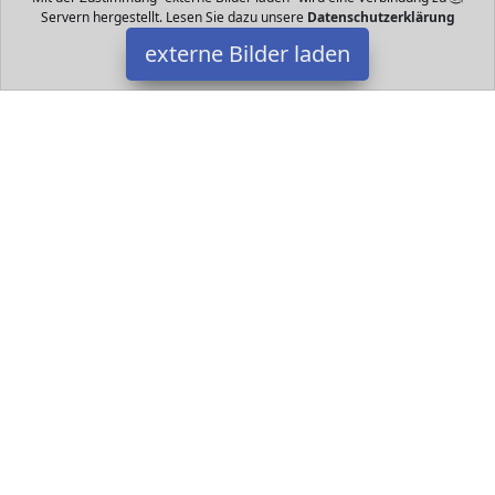
Servern hergestellt. Lesen Sie dazu unsere
Datenschutzerklärung
externe Bilder laden
Collectable Diecast
Spielzeug n Town Car Stretch Limosine Edition Made of Metal and
Kunststoff SCALE Opening Doors Collectable Diecast
Datakids ist Teilnehmer am Partnerprogramm der
EU S.à r.l.
Dieses Partnerprogramm wurde ins Leben gerufen, um Links auf
externe
Internetseiten platzieren zu können. Die Bertreiber von
Datakids verdienen mit Kostenerstattungen durch
mit. Der
Inhalt der Produktseiten auf Datakids kommt von
Service LLC.
Der Inhalt wird wie übertragen und ohne Veränderung
wiedergegeben. Der Inhalt kann sich jederzeit ändern.