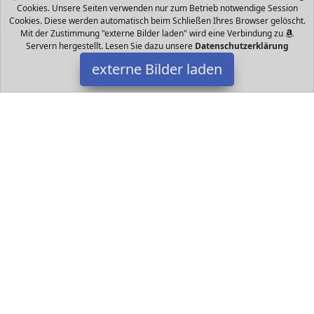
Cookies. Unsere Seiten verwenden nur zum Betrieb notwendige Session
Cookies. Diese werden automatisch beim Schließen Ihres Browser gelöscht.
Mit der Zustimmung "externe Bilder laden" wird eine Verbindung zu
Servern hergestellt. Lesen Sie dazu unsere
Datenschutzerklärung
externe Bilder laden
Helga Kreft GmbH
Spielzeug ur geölt Mähne reine Schurwolle Stabenden mit zwei
Rollen Ohren aus Leder Helga Kreft GmbH
Datakids ist Teilnehmer am Partnerprogramm der
EU S.à r.l.
Dieses Partnerprogramm wurde ins Leben gerufen, um Links auf
externe
Internetseiten platzieren zu können. Die Bertreiber von
Datakids verdienen mit Kostenerstattungen durch
mit. Der
Inhalt der Produktseiten auf Datakids kommt von
Service LLC.
Der Inhalt wird wie übertragen und ohne Veränderung
wiedergegeben. Der Inhalt kann sich jederzeit ändern.