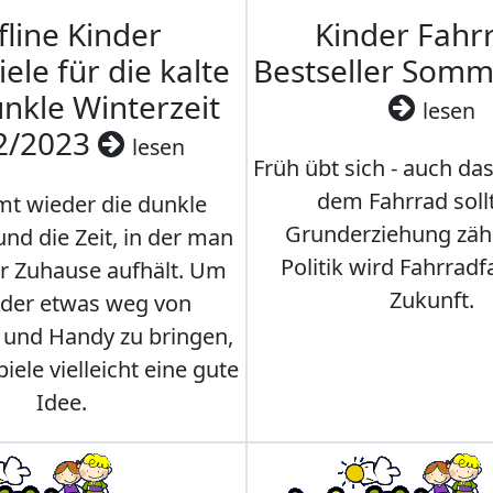
fline Kinder
Kinder Fahrr
iele für die kalte
Bestseller Som
nkle Winterzeit
lesen
2/2023
lesen
Früh übt sich - auch da
dem Fahrrad soll
t wieder die dunkle
Grunderziehung zähl
und die Zeit, in der man
Politik wird Fahrradf
er Zuhause aufhält. Um
Zukunft.
nder etwas weg von
 und Handy zu bringen,
iele vielleicht eine gute
Idee.