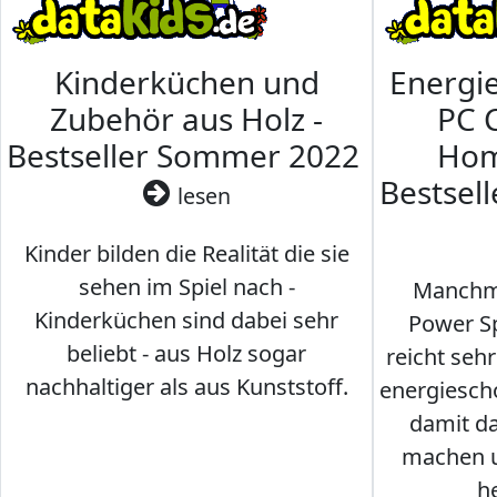
Kinderküchen und
Energi
Zubehör aus Holz -
PC 
Bestseller Sommer 2022
Hom
Bestsel
lesen
Kinder bilden die Realität die sie
sehen im Spiel nach -
Manchma
Kinderküchen sind dabei sehr
Power Sp
beliebt - aus Holz sogar
reicht seh
nachhaltiger als aus Kunststoff.
energiesch
damit d
machen u
h