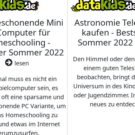
eschonende Mini
Astronomie Te
Computer für
kaufen - Best
eschooling -
Sommer 2022
ler Sommer 2022
Den Himmel oder den
lesen
einem guten Teles
beobachten, bringt 
l muss es nicht ein
Universum in des Ki
ielcomputer sein, es
oder Jugendzimmer. 
r oft eine sparsame und
neues zu entdec
onende PC Variante, um
as Homeschooling zu
nd etwas im Internet
erumzusurfen.