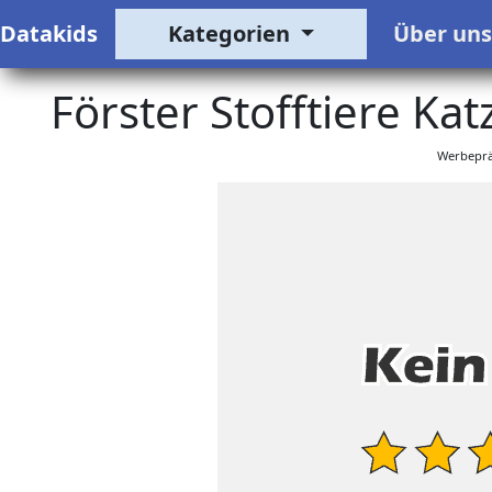
Datakids
Kategorien
Über un
Förster Stofftiere Ka
Werbeprä