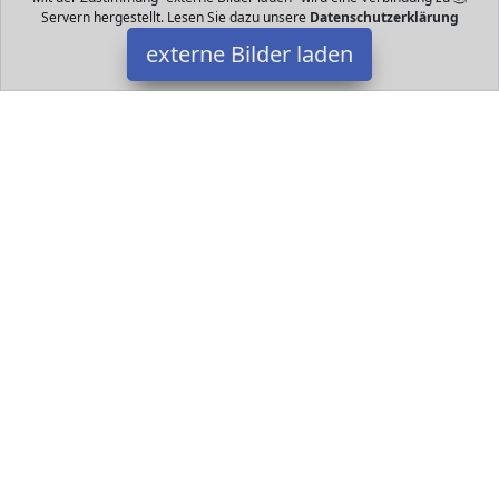
Servern hergestellt. Lesen Sie dazu unsere
Datenschutzerklärung
externe Bilder laden
folia
Spielzeug Blatt Papierstärke g m Größe je Blatt ca x cm Farbig
sortiert mit Aufdruck folia
Datakids ist Teilnehmer am Partnerprogramm der
EU S.à r.l.
Dieses Partnerprogramm wurde ins Leben gerufen, um Links auf
externe
Internetseiten platzieren zu können. Die Bertreiber von
Datakids verdienen mit Kostenerstattungen durch
mit. Der
Inhalt der Produktseiten auf Datakids kommt von
Service LLC.
Der Inhalt wird wie übertragen und ohne Veränderung
wiedergegeben. Der Inhalt kann sich jederzeit ändern.