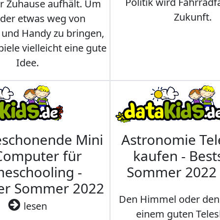
Politik wird Fahrradf
er Zuhause aufhält. Um
Zukunft.
nder etwas weg von
 und Handy zu bringen,
iele vielleicht eine gute
Idee.
eschonende Mini
Astronomie Te
Computer für
kaufen - Best
eschooling -
Sommer 2022
ler Sommer 2022
Den Himmel oder den
lesen
einem guten Teles