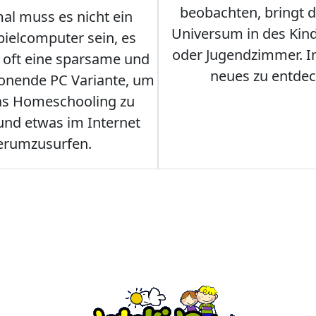
beobachten, bringt 
l muss es nicht ein
Universum in des Ki
ielcomputer sein, es
oder Jugendzimmer. 
r oft eine sparsame und
neues zu entdec
onende PC Variante, um
as Homeschooling zu
nd etwas im Internet
erumzusurfen.