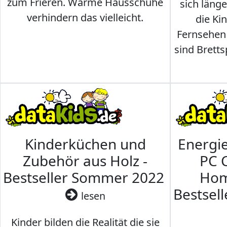
zum Frieren. Warme Hausschuhe
sich läng
verhindern das vielleicht.
die Ki
Fernsehen
sind Brettsp
Kinderküchen und
Energi
Zubehör aus Holz -
PC 
Bestseller Sommer 2022
Hom
Bestsel
lesen
Kinder bilden die Realität die sie