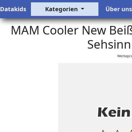
Datakids
Kategorien
Über un
MAM Cooler New Beißr
Sehsinn
Werbeprä