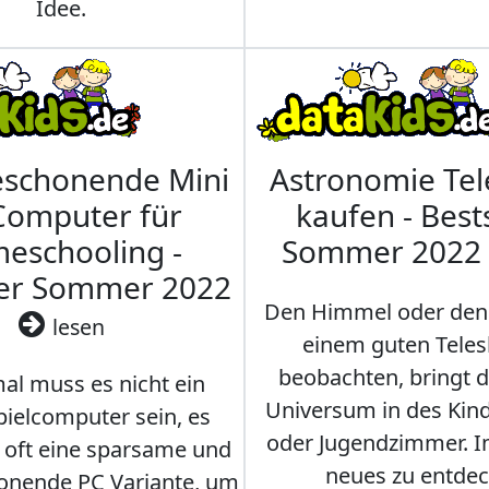
Idee.
eschonende Mini
Astronomie Te
Computer für
kaufen - Best
eschooling -
Sommer 2022
ler Sommer 2022
Den Himmel oder den
lesen
einem guten Teles
beobachten, bringt 
l muss es nicht ein
Universum in des Ki
ielcomputer sein, es
oder Jugendzimmer. 
r oft eine sparsame und
neues zu entdec
onende PC Variante, um