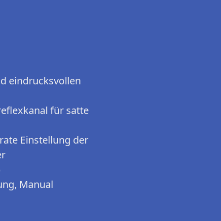
d eindrucksvollen
eflexkanal für satte
ate Einstellung der
er
)
nung, Manual