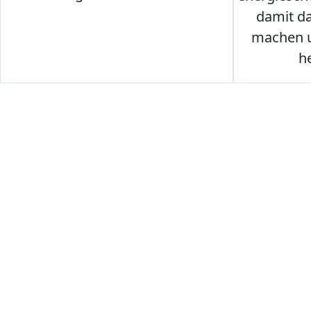
damit d
machen u
h