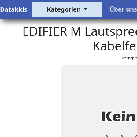
Datakids
Kategorien
Über un
EDIFIER M Lautspre
Kabelfe
Werbeprä