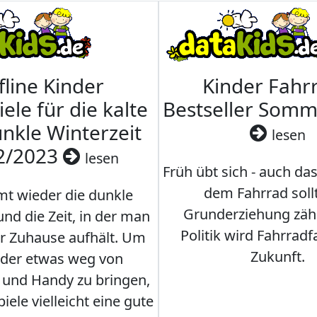
fline Kinder
Kinder Fahrr
iele für die kalte
Bestseller Som
nkle Winterzeit
lesen
2/2023
lesen
Früh übt sich - auch da
dem Fahrrad soll
t wieder die dunkle
Grunderziehung zähl
und die Zeit, in der man
Politik wird Fahrradf
er Zuhause aufhält. Um
Zukunft.
nder etwas weg von
 und Handy zu bringen,
iele vielleicht eine gute