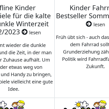
fline Kinder
Kinder Fahrr
iele für die kalte
Bestseller Som
nkle Winterzeit
lesen
2/2023
lesen
Früh übt sich - auch da
dem Fahrrad soll
t wieder die dunkle
Grunderziehung zähl
und die Zeit, in der man
Politik wird Fahrradf
er Zuhause aufhält. Um
Zukunft.
nder etwas weg von
 und Handy zu bringen,
iele vielleicht eine gute
Idee.