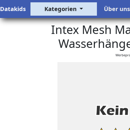
Datakids
Kategorien
Über un
Intex Mesh Ma
Wasserhänge
Werbeprä