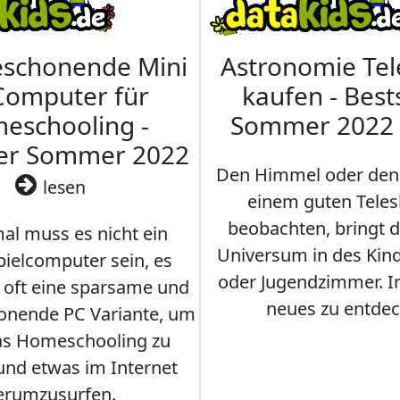
eschonende Mini
Astronomie Te
Computer für
kaufen - Best
eschooling -
Sommer 2022
ler Sommer 2022
Den Himmel oder den
lesen
einem guten Teles
beobachten, bringt 
l muss es nicht ein
Universum in des Ki
ielcomputer sein, es
oder Jugendzimmer. 
r oft eine sparsame und
neues zu entdec
onende PC Variante, um
as Homeschooling zu
nd etwas im Internet
erumzusurfen.