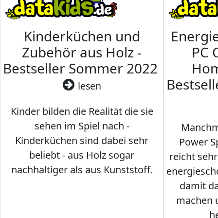
Kinderküchen und
Energi
Zubehör aus Holz -
PC 
Bestseller Sommer 2022
Hom
Bestsel
lesen
Kinder bilden die Realität die sie
sehen im Spiel nach -
Manchma
Kinderküchen sind dabei sehr
Power Sp
beliebt - aus Holz sogar
reicht seh
nachhaltiger als aus Kunststoff.
energiesch
damit d
machen u
h