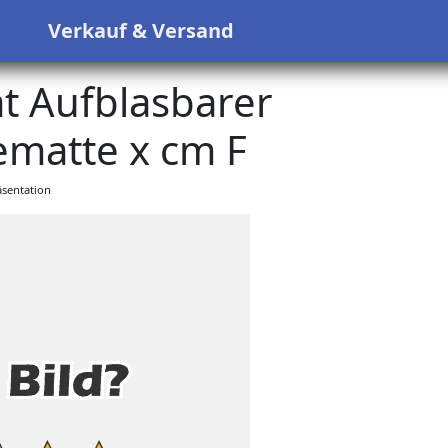
s
Verkauf & Versand
t Aufblasbarer
matte x cm F
sentation