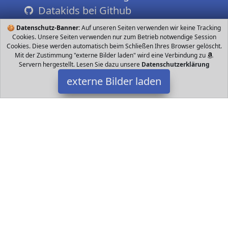
Datakids bei Github
🍪
Datenschutz-Banner:
Auf unseren Seiten verwenden wir keine Tracking
Cookies. Unsere Seiten verwenden nur zum Betrieb notwendige Session
Cookies. Diese werden automatisch beim Schließen Ihres Browser gelöscht.
Mit der Zustimmung "externe Bilder laden" wird eine Verbindung zu
Servern hergestellt. Lesen Sie dazu unsere
Datenschutzerklärung
externe Bilder laden
Clementoni
Spielzeug und Jungen Motivgruppe Puzzles Lizenzthemen
Tierwelt Schwierigkeitsgrad Puzzles Kinder Anspruchsvoll
Erfahren Erwachsene Warnhinweis Achtung Clementoni
Datakids ist Teilnehmer am Partnerprogramm der
EU S.à r.l.
Dieses Partnerprogramm wurde ins Leben gerufen, um Links auf
externe
Internetseiten platzieren zu können. Die Bertreiber von
Datakids verdienen mit Kostenerstattungen durch
mit. Der