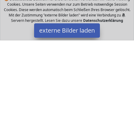
Cookies. Unsere Seiten verwenden nur zum Betrieb notwendige Session
Cookies. Diese werden automatisch beim Schließen Ihres Browser gelöscht.
Mit der Zustimmung "externe Bilder laden" wird eine Verbindung zu
Servern hergestellt. Lesen Sie dazu unsere
Datenschutzerklärung
externe Bilder laden
Götz
Spielzeug blau Puppe cm große Babypuppe mit braunen
Schlafaugen ohne Haare und einem Weichkörper teiliges Set
bestehend aus Schnuller Kuscheldecke Götz
Datakids ist Teilnehmer am Partnerprogramm der
EU S.à r.l.
Dieses Partnerprogramm wurde ins Leben gerufen, um Links auf
externe
Internetseiten platzieren zu können. Die Bertreiber von
Datakids verdienen mit Kostenerstattungen durch
mit. Der
Inhalt der Produktseiten auf Datakids kommt von
Service LLC.
Der Inhalt wird wie übertragen und ohne Veränderung
wiedergegeben. Der Inhalt kann sich jederzeit ändern.