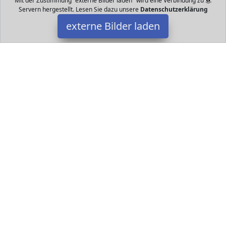
Mit der Zustimmung "externe Bilder laden" wird eine Verbindung zu
Servern hergestellt. Lesen Sie dazu unsere
Datenschutzerklärung
externe Bilder laden
PLAYMOBIL
Spielzeug ortierfunktion Rechts und links unten im Bus je ein
aufklappbares Gepäckfach Mit Anhängerkupplung Mit Figuren
und Zubehör PLAYMOBIL
Datakids ist Teilnehmer am Partnerprogramm der
EU S.à r.l.
Dieses Partnerprogramm wurde ins Leben gerufen, um Links auf
externe
Internetseiten platzieren zu können. Die Bertreiber von
Datakids verdienen mit Kostenerstattungen durch
mit. Der
Inhalt der Produktseiten auf Datakids kommt von
Service LLC.
Der Inhalt wird wie übertragen und ohne Veränderung
wiedergegeben. Der Inhalt kann sich jederzeit ändern.