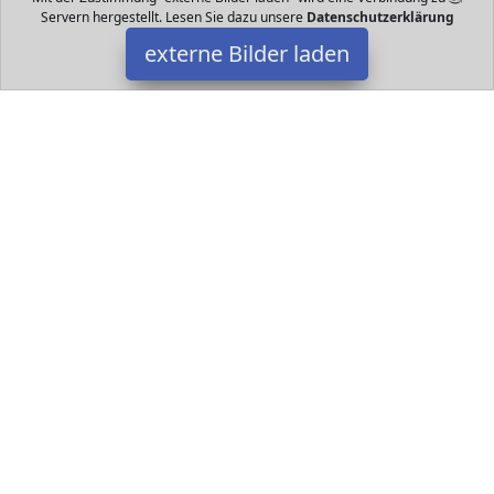
Servern hergestellt. Lesen Sie dazu unsere
Datenschutzerklärung
externe Bilder laden
Herlitz
Bürobedarf & Schreibwaren g m weiß Lineatur liniert mit Rand
FSC Mix Blatt abgerundete Ecken Motiv Wirbel blau Herlitz
Datakids ist Teilnehmer am Partnerprogramm der
EU S.à r.l.
Dieses Partnerprogramm wurde ins Leben gerufen, um Links auf
externe
Internetseiten platzieren zu können. Die Bertreiber von
Datakids verdienen mit Kostenerstattungen durch
mit. Der
Inhalt der Produktseiten auf Datakids kommt von
Service LLC.
Der Inhalt wird wie übertragen und ohne Veränderung
wiedergegeben. Der Inhalt kann sich jederzeit ändern.