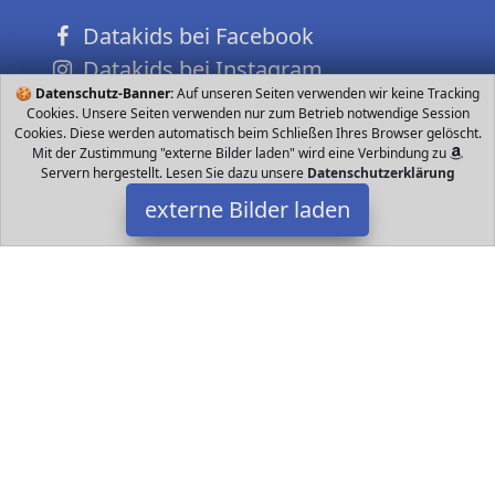
Datakids bei Facebook
Datakids bei Instagram
🍪
Datenschutz-Banner:
Auf unseren Seiten verwenden wir keine Tracking
Datakids bei Github
Cookies. Unsere Seiten verwenden nur zum Betrieb notwendige Session
Cookies. Diese werden automatisch beim Schließen Ihres Browser gelöscht.
Mit der Zustimmung "externe Bilder laden" wird eine Verbindung zu
Servern hergestellt. Lesen Sie dazu unsere
Datenschutzerklärung
externe Bilder laden
Kid Active
Spielzeug Pop up Spieltunnel Kid Active
Datakids ist Teilnehmer am Partnerprogramm der
EU S.à r.l.
Dieses Partnerprogramm wurde ins Leben gerufen, um Links auf
externe
Internetseiten platzieren zu können. Die Bertreiber von