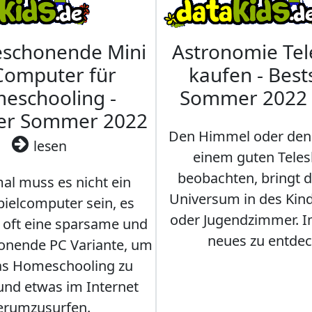
eschonende Mini
Astronomie Te
Computer für
kaufen - Best
eschooling -
Sommer 2022
ler Sommer 2022
Den Himmel oder den
lesen
einem guten Teles
beobachten, bringt 
l muss es nicht ein
Universum in des Ki
ielcomputer sein, es
oder Jugendzimmer. 
r oft eine sparsame und
neues zu entdec
onende PC Variante, um
as Homeschooling zu
nd etwas im Internet
erumzusurfen.