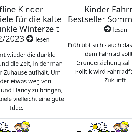
fline Kinder
Kinder Fahrr
iele für die kalte
Bestseller Som
nkle Winterzeit
lesen
2/2023
lesen
Früh übt sich - auch da
dem Fahrrad soll
t wieder die dunkle
Grunderziehung zähl
und die Zeit, in der man
Politik wird Fahrradf
er Zuhause aufhält. Um
Zukunft.
nder etwas weg von
 und Handy zu bringen,
iele vielleicht eine gute
Idee.