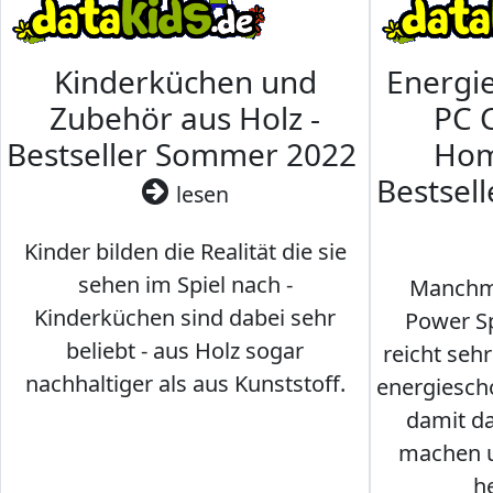
Kinderküchen und
Energi
Zubehör aus Holz -
PC 
Bestseller Sommer 2022
Hom
Bestsel
lesen
Kinder bilden die Realität die sie
sehen im Spiel nach -
Manchma
Kinderküchen sind dabei sehr
Power Sp
beliebt - aus Holz sogar
reicht seh
nachhaltiger als aus Kunststoff.
energiesch
damit d
machen u
h