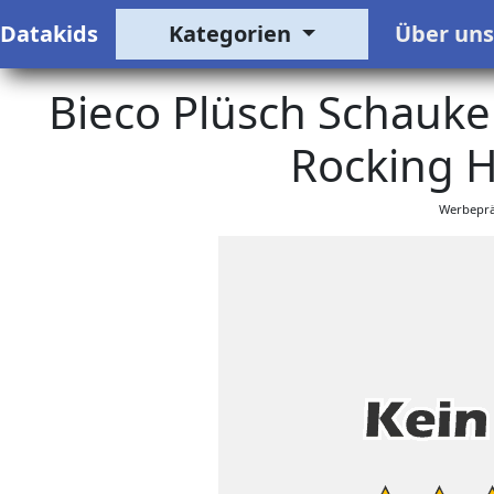
Datakids
Kategorien
Über un
Bieco Plüsch Schaukel
Rocking H
Werbeprä