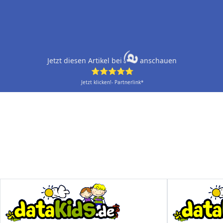
Jetzt diesen Artikel bei
anschauen
⭐⭐⭐⭐⭐
Jetzt klicken!- Partnerlink*