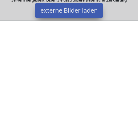
Servern hergestellt. Lesen Sie dazu unsere
Datenschutzerklärung
externe Bilder laden
Plus-Plus
Spielzeug Konstruktions Set Open Play bleibt es spannend in der
Plus Plus Steckbausteinwelt hier finden sich die wichtigsten Teile
die Kinder zum Bauen versch Plus-Plus
Datakids ist Teilnehmer am Partnerprogramm der
EU S.à r.l.
Dieses Partnerprogramm wurde ins Leben gerufen, um Links auf
externe
Internetseiten platzieren zu können. Die Bertreiber von
Datakids verdienen mit Kostenerstattungen durch
mit. Der
Inhalt der Produktseiten auf Datakids kommt von
Service LLC.
Der Inhalt wird wie übertragen und ohne Veränderung
wiedergegeben. Der Inhalt kann sich jederzeit ändern.