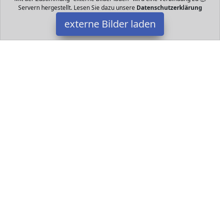
Servern hergestellt. Lesen Sie dazu unsere
Datenschutzerklärung
externe Bilder laden
Heunec
Spielzeug us Nylon Trikot Material mit Kleid in pink und blau
weichgefüllt Farbe pink und blau Heunec
Datakids ist Teilnehmer am Partnerprogramm der
EU S.à r.l.
Dieses Partnerprogramm wurde ins Leben gerufen, um Links auf
externe
Internetseiten platzieren zu können. Die Bertreiber von
Datakids verdienen mit Kostenerstattungen durch
mit. Der
Inhalt der Produktseiten auf Datakids kommt von
Service LLC.
Der Inhalt wird wie übertragen und ohne Veränderung
wiedergegeben. Der Inhalt kann sich jederzeit ändern.