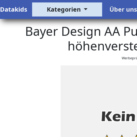
Datakids
Kategorien
Über un
Bayer Design AA P
höhenverste
Werbeprä