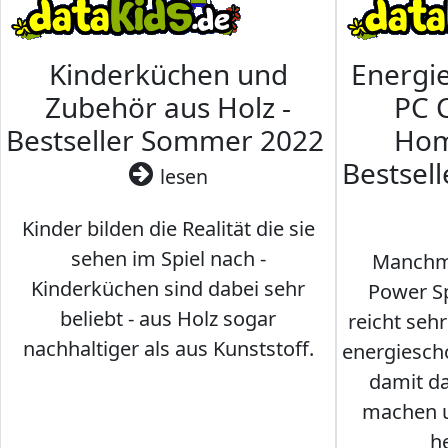
Kinderküchen und
Energi
Zubehör aus Holz -
PC 
Bestseller Sommer 2022
Hom
Bestsel
lesen
Kinder bilden die Realität die sie
sehen im Spiel nach -
Manchma
Kinderküchen sind dabei sehr
Power Sp
beliebt - aus Holz sogar
reicht seh
nachhaltiger als aus Kunststoff.
energiesch
damit d
machen u
h