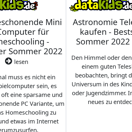
eschonende Mini
Astronomie Te
Computer für
kaufen - Best
eschooling -
Sommer 2022
ler Sommer 2022
Den Himmel oder den
lesen
einem guten Teles
beobachten, bringt 
l muss es nicht ein
Universum in des Ki
ielcomputer sein, es
oder Jugendzimmer. 
r oft eine sparsame und
neues zu entdec
onende PC Variante, um
as Homeschooling zu
nd etwas im Internet
erumzusurfen.