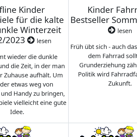
fline Kinder
Kinder Fahrr
iele für die kalte
Bestseller Som
nkle Winterzeit
lesen
2/2023
lesen
Früh übt sich - auch da
dem Fahrrad soll
t wieder die dunkle
Grunderziehung zähl
und die Zeit, in der man
Politik wird Fahrradf
er Zuhause aufhält. Um
Zukunft.
nder etwas weg von
 und Handy zu bringen,
iele vielleicht eine gute
Idee.