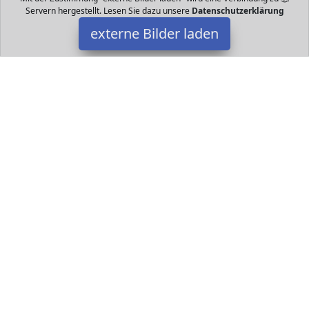
Servern hergestellt. Lesen Sie dazu unsere
Datenschutzerklärung
externe Bilder laden
Catit
Misc. Catit Design Senses Super Roller Circuit Tempo Spielschiene
Catit
Datakids ist Teilnehmer am Partnerprogramm der
EU S.à r.l.
Dieses Partnerprogramm wurde ins Leben gerufen, um Links auf
externe
Internetseiten platzieren zu können. Die Bertreiber von
Datakids verdienen mit Kostenerstattungen durch
mit. Der
Inhalt der Produktseiten auf Datakids kommt von
Service LLC.
Der Inhalt wird wie übertragen und ohne Veränderung
wiedergegeben. Der Inhalt kann sich jederzeit ändern.