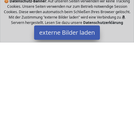
🍪
Datenschutz-Banner:
Auf unseren Seiten verwenden wir keine Tracking
Cookies. Unsere Seiten verwenden nur zum Betrieb notwendige Session
Cookies. Diese werden automatisch beim Schließen Ihres Browser gelöscht.
Mit der Zustimmung "externe Bilder laden" wird eine Verbindung zu
Servern hergestellt. Lesen Sie dazu unsere
Datenschutzerklärung
externe Bilder laden
Simba
Spielzeug ße cm Material Plüsch Maße cm Altersempfehlung ab
Monate Marke Simba Spielzeugrichtlinie Sprache deutsch Simba
Datakids ist Teilnehmer am Partnerprogramm der
EU S.à r.l.
Dieses Partnerprogramm wurde ins Leben gerufen, um Links auf
externe
Internetseiten platzieren zu können. Die Bertreiber von
Datakids verdienen mit Kostenerstattungen durch
mit. Der
Inhalt der Produktseiten auf Datakids kommt von
Service LLC.
Der Inhalt wird wie übertragen und ohne Veränderung
wiedergegeben. Der Inhalt kann sich jederzeit ändern.