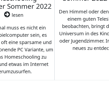
ler Sommer 2022
Den Himmel oder den
lesen
einem guten Teles
beobachten, bringt 
l muss es nicht ein
Universum in des Ki
ielcomputer sein, es
oder Jugendzimmer. 
r oft eine sparsame und
neues zu entdec
onende PC Variante, um
as Homeschooling zu
nd etwas im Internet
erumzusurfen.