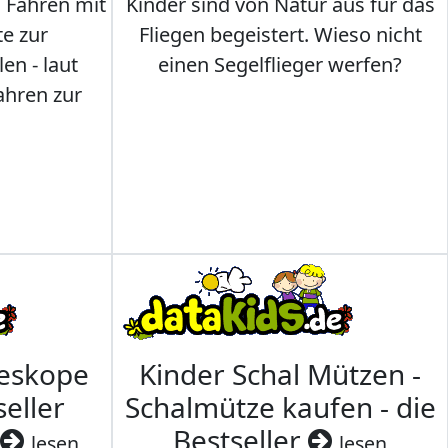
s Fahren mit
Kinder sind von Natur aus für das
te zur
Fliegen begeistert. Wieso nicht
en - laut
einen Segelflieger werfen?
ahren zur
leskope
Kinder Schal Mützen -
seller
Schalmütze kaufen - die
Bestseller
lesen
lesen