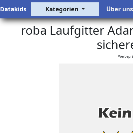
Datakids
Kategorien
Über un
roba Laufgitter Adam
sicher
Werbeprä