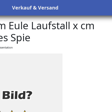
s
Verkauf & Versand
 Eule Laufstall x cm
es Spie
sentation