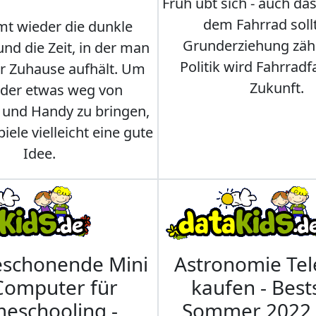
Früh übt sich - auch da
dem Fahrrad soll
t wieder die dunkle
Grunderziehung zähl
und die Zeit, in der man
Politik wird Fahrradf
er Zuhause aufhält. Um
Zukunft.
nder etwas weg von
 und Handy zu bringen,
iele vielleicht eine gute
Idee.
eschonende Mini
Astronomie Te
Computer für
kaufen - Best
eschooling -
Sommer 2022