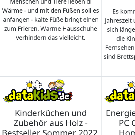
Menschen und Tiere lieben di
Wärme - und mit den Füßen soll es
Es komm
anfangen - kalte Füße bringt einen
Jahreszeit 
zum Frieren. Warme Hausschuhe
sich läng
verhindern das vielleicht.
die Ki
Fernsehen
sind Brettsp
Kinderküchen und
Energi
Zubehör aus Holz -
PC 
Bestseller Sommer 2022
Hom