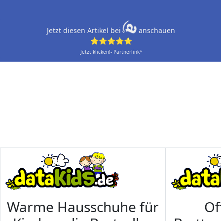
Jetzt diesen Artikel bei
anschauen
⭐⭐⭐⭐⭐
Jetzt klicken!- Partnerlink*
Warme Hausschuhe für
Of