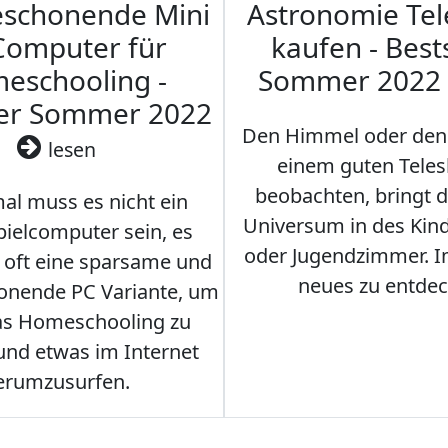
eschonende Mini
Astronomie Te
Computer für
kaufen - Best
eschooling -
Sommer 2022
ler Sommer 2022
Den Himmel oder den
lesen
einem guten Teles
beobachten, bringt 
l muss es nicht ein
Universum in des Ki
ielcomputer sein, es
oder Jugendzimmer. 
r oft eine sparsame und
neues zu entdec
onende PC Variante, um
as Homeschooling zu
nd etwas im Internet
erumzusurfen.