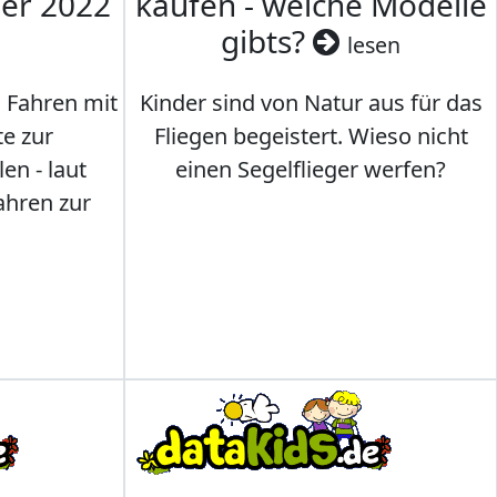
mer 2022
kaufen - welche Modelle
gibts?
lesen
s Fahren mit
Kinder sind von Natur aus für das
te zur
Fliegen begeistert. Wieso nicht
en - laut
einen Segelflieger werfen?
ahren zur