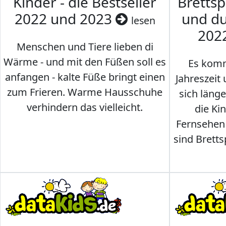
Kinder - die Bestseller
Brettsp
2022 und 2023
und du
lesen
202
Menschen und Tiere lieben di
Wärme - und mit den Füßen soll es
Es komm
anfangen - kalte Füße bringt einen
Jahreszeit 
zum Frieren. Warme Hausschuhe
sich läng
verhindern das vielleicht.
die Ki
Fernsehen
sind Brettsp