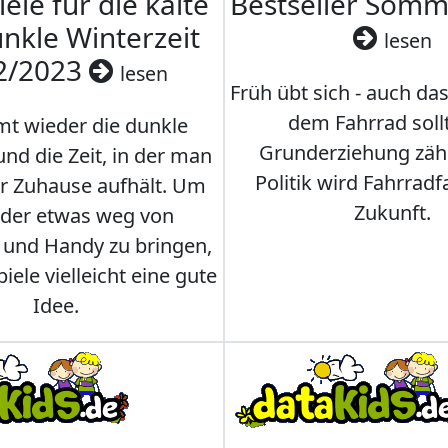
iele für die kalte
Bestseller Som
nkle Winterzeit
lesen
2/2023
lesen
Früh übt sich - auch da
dem Fahrrad soll
t wieder die dunkle
Grunderziehung zähl
und die Zeit, in der man
Politik wird Fahrradf
er Zuhause aufhält. Um
Zukunft.
nder etwas weg von
 und Handy zu bringen,
iele vielleicht eine gute
Idee.