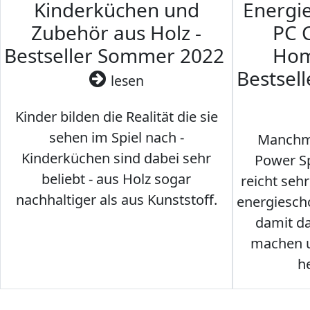
Kinderküchen und
Energi
Zubehör aus Holz -
PC 
Bestseller Sommer 2022
Hom
Bestsel
lesen
Kinder bilden die Realität die sie
sehen im Spiel nach -
Manchma
Kinderküchen sind dabei sehr
Power Sp
beliebt - aus Holz sogar
reicht seh
nachhaltiger als aus Kunststoff.
energiesch
damit d
machen u
h